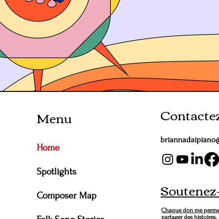
Contacte
Menu
briannadaipiano
Home
Spotlights
Soutenez
Composer Map
Chaque don me permet
partager des histoires.