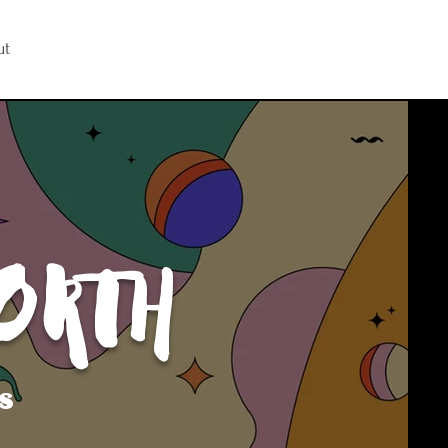
ut
ORTH
s