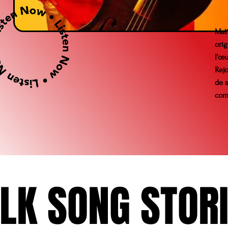
Mat
ori
l'œu
Rejo
de s
com
LK SONG STOR
LK SONG STOR