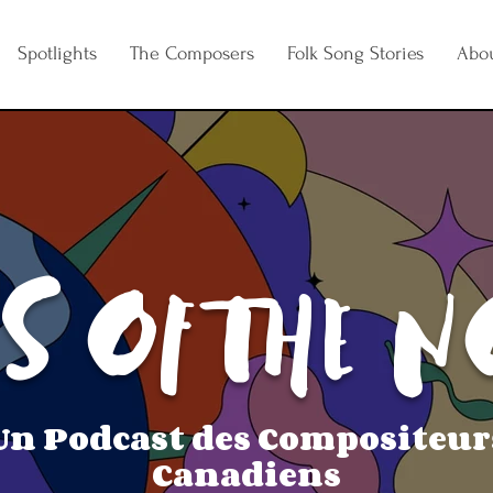
Spotlights
The Composers
Folk Song Stories
Abo
S OF THE N
Un Podcast des Compositeur
Canadiens