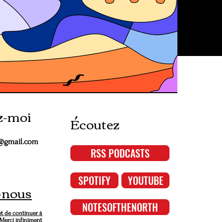
z-moi
Écoutez
@gmail.com
RSS PODCASTS
SPOTIFY
YOUTUBE
-nous
NOTESOFTHENORTH
 de continuer à
 Merci infiniment